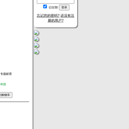
记住我!
忘记您的密码?
还没有注
册的用户?
，专题邮票
共和国