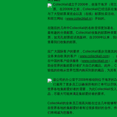
Collect4all成立于2006年，坐落于海
票。在2006年之前，Collect4all已经活跃在集
与了大型邮票展览会以及（在线）邮票拍卖活动。
和荷兰网站（
www.collect4all.nl
）开始的。
在随后的几年中Collect4all的名称变得更加著名。 
最有趣的分类邮票。Collect4all收集的邮票
票，如无孔邮票或试色版样。自2008年以来，
查看我们收集的邮票。
应广大国际客户的要求，Collect4all逐步完善其的国
业务来自欧美的客户（
www.collect4all.com
）， 自
在中国的客户提供服务（
www.collect4all.cn
）。越
助全世界的集邮爱好者扩大自己的藏品。此外， Coll
较低的价格从世界范围内购买到新的藏品，为其客
该公司的办公室于2008年移动到位于海牙的Zuid
们雇用了更多员工以确保所有的订单可以尽快发货。 
世界各地集邮爱好者的需要，为此Collect4al
品，尽最大可能来满足集邮爱好者的要求。
Collect4all的全体员工很高兴能在过去几年
自世界各地的集邮爱好者有过很多很好的合作。作
们将竭诚为您服务。