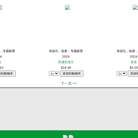
，专题邮票
有齿孔，崭新，专题邮票
有齿孔，崭新
4
2024
2024
典
西属安道尔
香港
10
$16.46
$3.25
下一页 >>