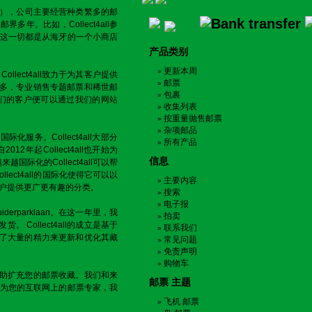
牙（荷兰），公司主要经营种类繁多的邮
邮界多年。比如，Collect4all参
这一切都是从海牙的一个小商店
产品类别
更新本周
Collect4all致力于为其客户提供
邮票
种类繁多，专业销售专题邮票和稀世邮
包裹
我们的客户便可以通过我们的网站
收集列表
按重量抛售邮票
杂项邮品
际化服务。Collect4all大部分
所有产品
2012年起Collect4all也开始为
信息
来越国际化的Collect4all可以帮
ect4all的国际化使得它可以以
主要内容
户提供更广更有趣的分类。
搜索
电子报
erparklaan。在这一年里，我
拍卖
Collect4all的成立是基于
联系我们
l投入了大量的精力来更新和优化其藏
常见问题
免责声明
购物车
能够帮助扩充您的邮票收藏。我们和来
邮票 主题
为您的互联网上的邮票专家，我
飞机 邮票