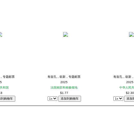
，专题邮票
有齿孔，崭新，专题邮票
有齿孔，崭新
5
2025
2025
共和国
法国南部和南极领地
中华人民
18
$1.77
$2.30