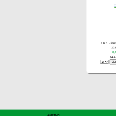
有齿孔，崭新
202
瑞
$14.
关于我们